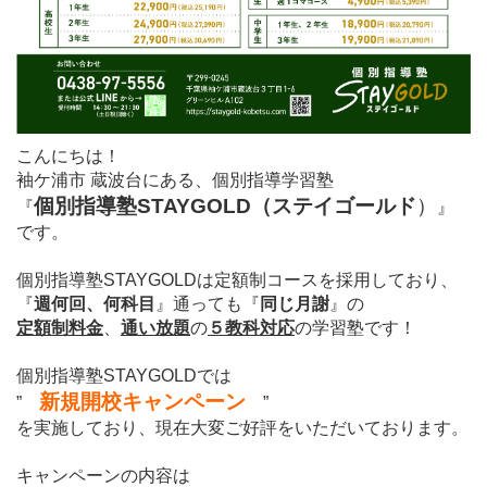
こんにちは！
袖ケ浦市 蔵波台にある、個別指導学習塾
個別指導塾STAYGOLD（ステイゴールド
）
『
』
です。
個別指導塾STAYGOLDは定額制コースを採用しており、
『
週何回、何科目
』通っても『
同じ月謝
』の
定額制料金
、
通い放題
の
５教科対応
の学習塾です！
個別指導塾STAYGOLDでは
新規開校キャンペーン
”
”
を実施しており、現在大変ご好評をいただいております。
キャンペーンの内容は