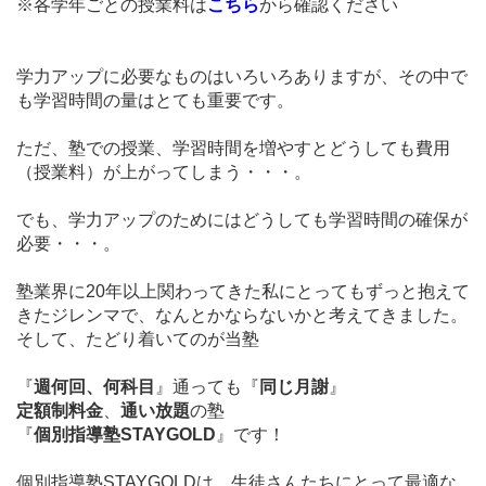
※各学年ごとの授業料は
こちら
から確認ください
学力アップに必要なものはいろいろありますが、その中で
も学習時間の量はとても重要です。
ただ、塾での授業、学習時間を増やすとどうしても費用
（授業料）が上がってしまう・・・。
でも、学力アップのためにはどうしても学習時間の確保が
必要・・・。
塾業界に20年以上関わってきた私にとってもずっと抱えて
きたジレンマで、
なんとかならないかと考えてきました。
そして、たどり着いてのが当塾
『
週何回、何科目
』通っても『
同じ月謝
』
定額制料金
、
通い放題
の塾
『
個別指導塾STAYGOLD
』です！
個別指導塾STAYGOLDは、
生徒さんたちにとって最適な