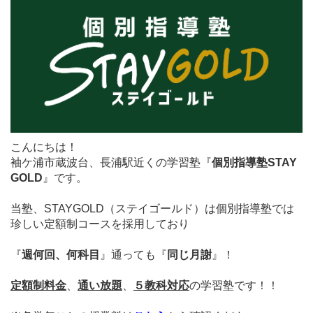
こんにちは！
袖ケ浦市蔵波台、長浦駅近くの学習塾『
個別指導塾STAY
GOLD
』です。
当塾、STAYGOLD（ステイゴールド）は個別指導塾では
珍しい
定額制コースを採用しており
『
週何回、何科目
』通っても
『
同じ月謝
』！
定額制料金
、
通い放題
、
５教科対応
の学習塾です！！