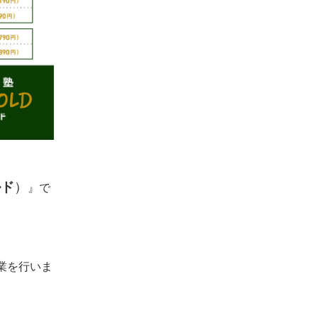
ルド
）
』
で
業を行いま