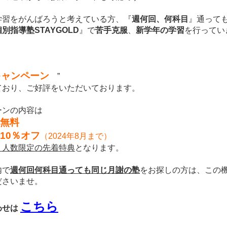
学習を
がんばろうと考えている方、『
週何回、何科目
』通って
個別指導塾STAYGOLD
』で
苦手克服
、
新学年の学習
を行ってい
キャンペーン
”
ており、ご好評をいただいております。
ーンの内容は
無料
10％オフ
（2024年8月まで）
、人数限定の先着特典
となります。
内で
週何回何科目通っても同じ月謝の塾
をお探しの方は、
この
ださいませ。
こちら
わせは