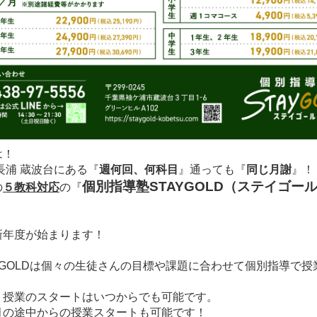
は！
長浦 蔵波台にある
『
週何回、何科目
』通っても
『
同じ月謝
』！
個別指導塾STAYGOLD（ステイゴー
の
５教科対応
の
『
新年度が始まります！
YGOLDは個々の生徒さんの目標や課題に合わせて個別指導で授
、授業のスタートはいつからでも可能です。
月の途中からの授業スタートも可能です！