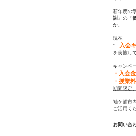
新年度の
謝
』
の
『
か。
現在
入会
”
を実施し
キャンペ
・入会金
・授業料
期間限定
袖ケ浦市
ご活用く
お問い合