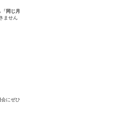
も『
同じ月
きません
機会にぜひ