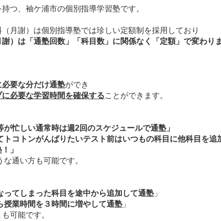
を持つ、袖ケ浦市の個別指導学習塾です。
料（月謝）は個別指導塾では珍しい定額制を採用しており
月謝）は「通塾回数」「科目数」に関係なく「定額」で変わり
、
に必要な分だけ通塾
ができ
プに必要な学習時間を確保
する
ことができます。
等が忙しい通常時は週2回のスケジュールで通塾」
てトコトンがんばりたいテスト前はいつもの科目に他科目を追
塾！」
うな通い方も可能です。
なってしまった科目を途中から追加して通塾
」
ら授業時間を３時間に増やして通塾
」
とも可能です。