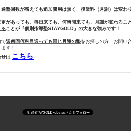
、
通塾回数が増えても追加費用は無く
、
授業料（月謝）は変わ
変更があっても、
毎日来ても、何時間来ても、
月謝が変わるこ
きる
ことが『個別指導塾STAYGOLD』の大きな強みです！
内で
週何回何科目通っても同じ月謝の塾
をお探しの方、
お問い
ります！
こちら
わせは