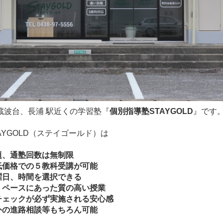
蔵波台、長浦 駅近くの学習塾『
個別指導塾STAYGOLD
』です
AYGOLD（ステイゴールド）は
題、通塾回数は無制限
低価格での５教科受講が可能
曜日、時間を選択できる
、ペースにあった質の高い授業
チェックが必ず実施される安心感
外の進路相談等もちろん可能