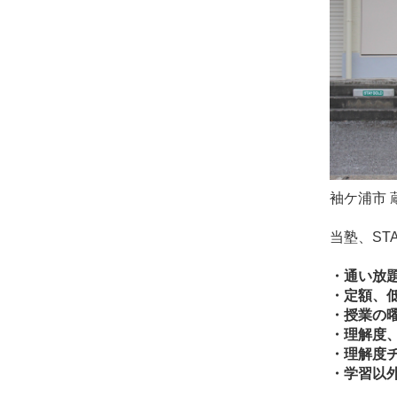
袖ケ浦市 
当塾、ST
・通い放
・定額、
・授業の
・理解度
・理解度
・学習以