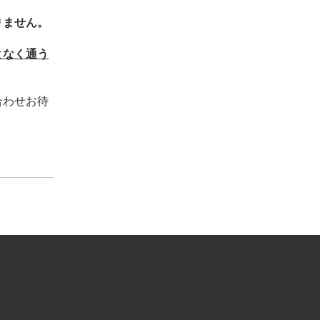
りません。
となく
通う
合わせお待