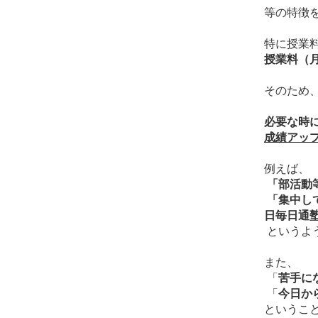
等の特徴
特に授業
授業料（
そのため
必要な時
成績アッ
例えば、
「部活動
「集中し
日毎日通
というよ
また、
「
苦手に
「
今日か
というこ