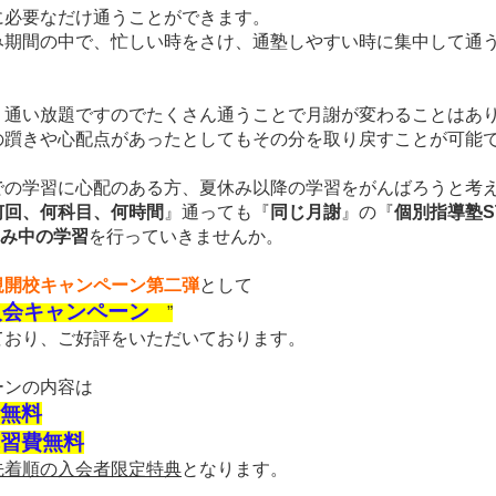
に必要なだけ通うことができます。
み期間の中で、忙しい時をさけ、通塾しやすい時に集中して通
、通い放題ですのでたくさん通うことで月謝が変わることはあ
の躓きや心配点
があったとしてもその分を取り戻すことが可能
での学習に心配のある方、夏休み以降の学習を
がんばろうと考
何回、何科目、何時間
』通っても『
同じ月謝
』
の
『
個別指導塾ST
み中の学習
を行っていきませんか。
規開校キャンペーン第二弾
として
入会キャンペーン
”
ており
、ご好評をいただいております。
ーンの内容は
無料
習費無料
先着順の入会者限定特典
となります。