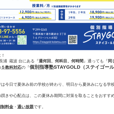
は！
長浦 蔵波 台にある
『
週何回、何科目、何時間
』通っても
『
同
個別指導塾STAYGOLD（ステイゴー
の
５教科対応
の
『
では今日で夏休み前の学校が終わり、明日から夏休みになる学
。
の躓きや心配点は、この夏休み期間に対策を取ることをおすす
額制料金
・
通い放題
です。