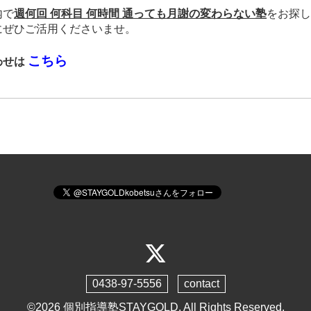
内で
週何回 何科目 何時間 通っても月謝の変わらない塾
をお探し
にぜひご活用くださいませ。
こちら
わせは
0438-97-5556
contact
©2026
個別指導塾STAYGOLD
. All Rights Reserved.