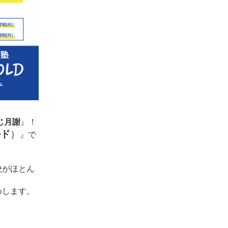
じ月謝
』！
ルド
）
』
で
校がほとん
めします。