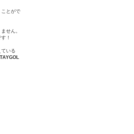
うことがで
りません。
です！
えている
AYGOL