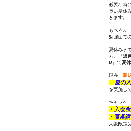
必要な時
長い夏休
きます。
もちろん
勉強面で
夏休みま
方、
『
週
D
』で
夏休
現在、
新
夏の
”
を実施し
キャンペ
・入会金
・夏期講
人数限定