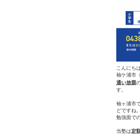
こんにち
袖ケ浦市 
通い放題
す。
袖ヶ浦市
どですね
勉強面で
当塾は
定