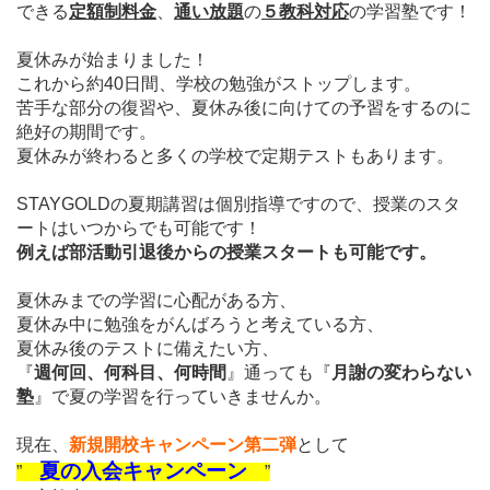
できる
定額制料金
、
通い放題
の
５教科対応
の学習塾です！
夏休みが始まりました！
これから約40日間、学校の勉強がストップします。
苦手な部分の復習や、夏休み後に向けての予習をするのに
絶好の期間です。
夏休みが終わると多くの学校で定期テストもあります。
STAYGOLDの夏期講習は個別指導ですので、授業のスタ
ートはいつからでも可能です！
例えば部活動引退後からの授業スタートも可能です。
夏休みまでの学習に心配がある方、
夏休み中に勉強をがんばろうと考えている方、
夏休み後のテストに備えたい
方、
『
週何回、何科目、何時間
』通っても『
月謝の変わらない
塾
』
で夏の
学習を行っていきませんか。
現在、
新規開校キャンペーン第二弾
として
夏の入会キャンペーン
”
”