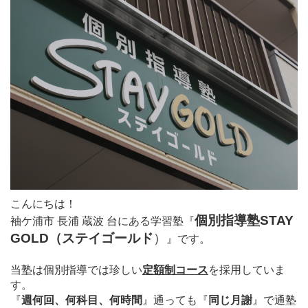
こんにちは！
個別指導塾STAY
袖ケ浦市 長浦 蔵波 台にある学習塾
『
GOLD（ステイゴールド
）
』
です。
当塾は個別指導では珍しい
定額制コース
を採用していま
す。
『
週何回、何科目、何時間
』通っても
『
同じ月謝
』で通塾