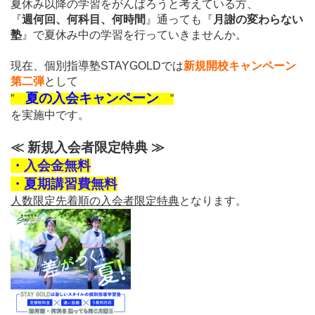
夏休み以降の学習を
がんばろうと考えている方、
『
週何回、何科目、何時間
』通っても『
月謝の変わらない
塾
』
で
夏休み中の学習を行っていきませんか。
現在、個別指導塾STAYGOLDでは
新規開校キャンペーン
第二弾
として
夏の入会キャンペーン
”
”
を実施中です。
≪ 新規入会者限定特典 ≫
・入会金無料
・夏期講習費無料
人数限定先着順の入会者限定特典
となります。