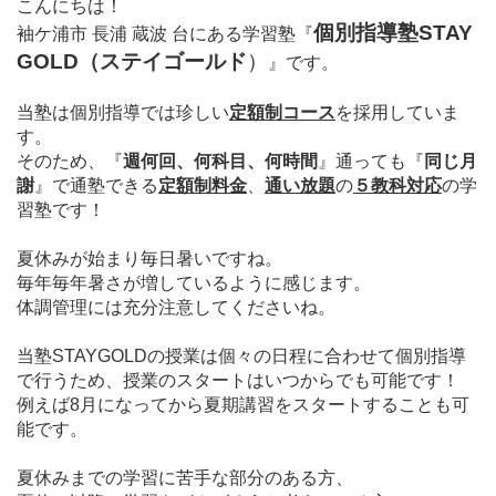
こんにちは！
個別指導塾STAY
袖ケ浦市 長浦 蔵波 台にある学習塾
『
GOLD（ステイゴールド
）
』
です。
当塾は個別指導では珍しい
定額制コース
を採用していま
す。
そのため、
『
週何回、何科目、何時間
』通っても
『
同じ月
謝
』で通塾できる
定額制料金
、
通い放題
の
５教科対応
の学
習塾です！
夏休みが始まり毎日暑いですね。
毎年毎年暑さが増しているように感じます。
体調管理には充分注意してくださいね。
当塾STAYGOLDの授業は個々の日程に合わせて個別指導
で行うため、授業のスタートはいつからでも可能です！
例えば8月になってから夏期講習をスタートすることも可
能です。
夏休みまでの学習に苦手な部分のある方、