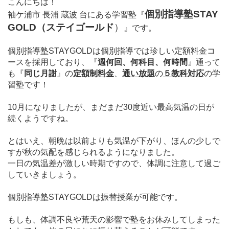
こんにちは！
個別指導塾STAY
袖ケ浦市 長浦 蔵波 台にある学習塾
『
GOLD（ステイゴールド
）
』
です。
個別指導塾STAYGOLDは個別指導では珍しい定額料金コ
ースを採用しており、
『
週何回、何科目、何時間
』通って
も
『
同じ月謝
』の
定額制料金
、
通い放題
の
５教科対応
の学
習塾です！
10月になりましたが、まだまだ30度近い最高気温の日が
続くようですね。
とはいえ、朝晩は以前よりも気温が下がり、ほんの少しで
すが秋の気配を感じられるようになりました。
一日の気温差が激しい時期ですので、体調に注意して過ご
していきましょう。
個別指導塾STAYGOLDは振替授業が可能です。
もしも、体調不良や荒天の影響で塾をお休みしてしまった