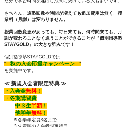
た分で学習時間を延ばし成果に繋げている人も多いです。
もちろん、
通塾回数や時間が増えても追加費用は無く
、
授
業料（月謝）は変わりません。
授業回数変更があっても、
毎日来ても、何時間来ても、
月
謝が変わることなく
通うことができる
ことが『個別指導塾
STAYGOLD』の大きな強みです！
個別指導塾STAYGOLDでは
秋の入会応援キャンペーン
”
”
を実施中です。
≪ 新規入会者限定特典 ≫
・
入会金
無料
！
・
冬期講習費
中３
生
半額
！
他学年
無料
！
※
各学年定員3名まで
※
先着順の入会者限定特典