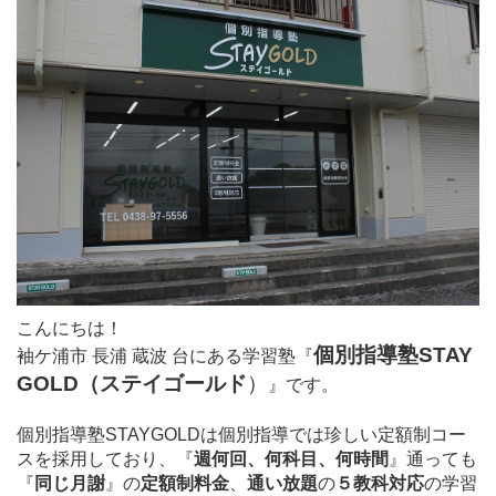
こんにちは！
個別指導塾STAY
袖ケ浦市 長浦 蔵波 台にある学習塾
『
GOLD（ステイゴールド
）
』
です。
個別指導塾STAYGOLDは個別指導では珍しい定額制コー
スを採用しており、
『
週何回、何科目、何時間
』通っても
『
同じ月謝
』の
定額制料金
、
通い放題
の
５教科対応
の学習