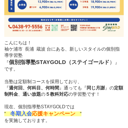
こんにちは！
袖ケ浦市 長浦 蔵波 台にある、新しいスタイルの個別指
導学習塾
個別指導塾STAYGOLD（ステイゴールド
）
『
』
です。
当塾は定額制コースを採用しており、
『
週何回、何科目、何時間
』通っても『
同じ月謝
』の
定額
制料金
、
通い放題
の
５教科対応
の学習塾です！
現在、個別指導塾STAYGOLDでは
冬期入会
応援キャンペーン
”
”
を実施しております。