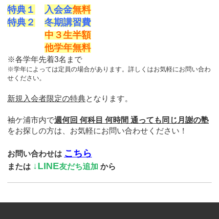
特典１
入会金
無料
特典２
冬期講習費
中３
生
半額
他学年
無料
※各学年先着3名まで
※学年によっては定員の場合があります。詳しくはお気軽にお問い合わ
せください。
新規入会者限定の特典
となります。
袖ケ浦市内で
週何回 何科目 何時間 通っても同じ月謝の塾
をお探しの方は、お気軽にお問い合わせください！
こちら
お問い合わせは
↓
LINE
または
友だち追加
から