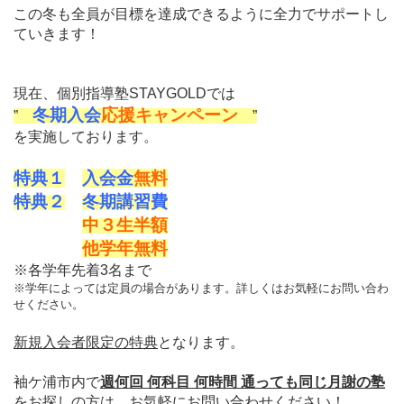
この冬も全員が目標を達成できるように全力でサポートし
ていきます！
現在、
個別指導塾STAYGOLDでは
冬期入会
応援キャンペーン
”
”
を実施しております。
特典１
入会金
無料
特典２
冬期講習費
中３
生
半額
他学年
無料
※各学年先着3名まで
※学年によっては定員の場合があります。詳しくはお気軽にお問い合わ
せください。
新規入会者限定の特典
となります。
袖ケ浦市内で
週何回 何科目 何時間 通っても同じ月謝の塾
をお探しの方は、お気軽にお問い合わせください！