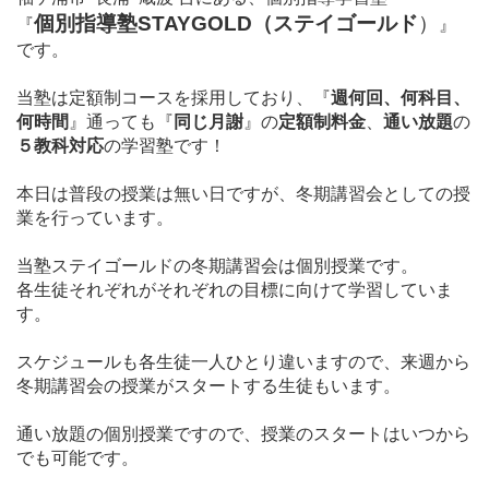
個別指導塾STAYGOLD（ステイゴールド
）
『
』
です。
当塾は定額制コースを採用しており、
『
週何回、何科目、
何時間
』通っても『
同じ月謝
』の
定額制料金
、
通い放題
の
５教科対応
の学習塾です！
本日は普段の
授業は無い日ですが、冬期講習会としての授
業を行っています。
当塾ステイゴールドの冬期講習会は個別授業です。
各生徒それぞれがそれぞれの目標に向けて学習していま
す。
スケジュールも各生徒一人ひとり違いますので、来週から
冬期講習会の授業がスタートする生徒もいます。
通い放題の個別授業ですので、授業のスタートはいつから
でも可能です。