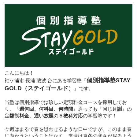
こんにちは！
個別指導塾STAY
袖ケ浦市 長浦 蔵波 台にある学習塾
『
GOLD（ステイゴールド
）
』
です。
当塾は個別指導では珍しい定額料金コースを採用してお
り、
『
週何回、何科目、何時間
』通っても
『
同じ月謝
』の
定額制料金
、
通い放題
の
５教科対応
の学習塾です！
今週はまるで春を思わせるような日中ですが、このまま春
に向かうということはなく、来週は真冬の寒さが戻るよう