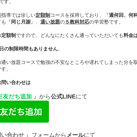
です。
別指導では珍しい
定額制
コースを採用しており、
『
週何回、何
ても
『
同じ月謝
』、
通い放題
の
５教科対応
の学習塾です。
の
定額制
ですので、どんなにたくさん通っていただいても
料金
1日の制限時間もありません
。
の通い放題コースで勉強の不安なところや遅れてしまった分を
です。
お問い合わせは
NE友だち追加
』から
公式LINE
にて
問い合わせ
』フォームから
メール
にて