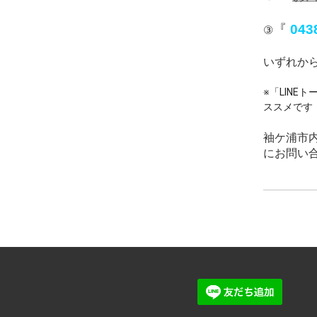
『
043
③
いずれか
※「LIN
ススメです
袖ケ浦市
にお問い