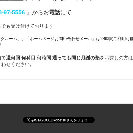
8-97-5556
』からお
電話
にて
らでも受け付けております。
Eトークルーム」、「ホームページお問い合わせメール」は24時間ご利用可
！
内で
週何回 何科目 何時間 通っても同じ月謝の塾
をお探しの方は
合わせください。