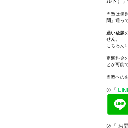
ルド
）
』
当塾は個
間
』通っ
通い放題
せん
。
もちろん
定額料金
とが可能
当塾への
①『
LI
②『
お