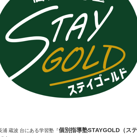
個別指導塾STAYGOLD（ス
長浦 蔵波 台にある学習塾
『