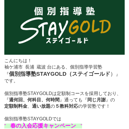
こんにちは！
袖ケ浦市 長浦 蔵波 台にある、個別指導学習塾
個別指導塾STAYGOLD（ステイゴールド
）
『
』
です。
個別指導塾STAYGOLDは定額制コースを採用しており、
『
週何回、何科目、何時間
』通っても『
同じ月謝
』の
定額制料金
、
通い放題
の
５教科対応
の学習塾です！
個別指導塾STAYGOLDでは
春の入会応援キャンペーン
”
”