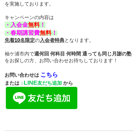
を実施しております。
キャンペーンの内容は
・
入会金
無料
！
・
春期講習費
無料
！
先着
10
名限定
の
入会者特典
となります。
袖ケ浦市内で
週何回 何科目 何時間 通っても同じ月謝の塾
をお探しの方、
お問い合わせお待ちしております！
こちら
お問い合わせは
↓
LINE
または
友だち追加
から