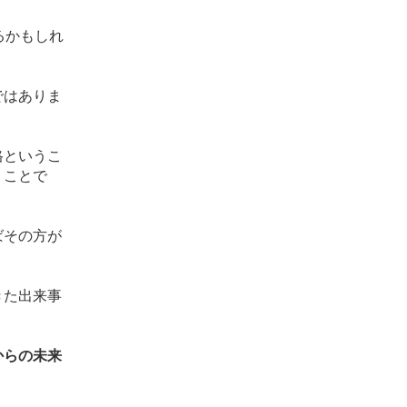
るかもしれ
ではありま
格というこ
うことで
ばその方が
きた出来事
からの未来