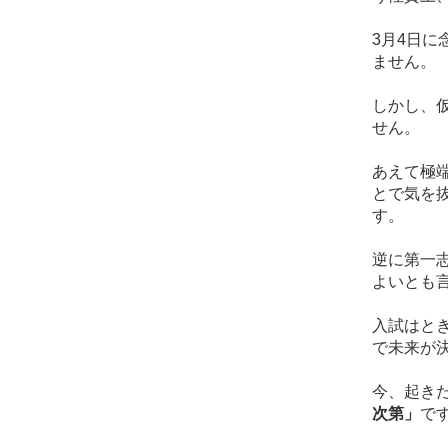
3月4日
ません。
しかし、
せん。
あえて極
とで気を
す。
逆に第一
よいとも
入試はと
で未来が
今、起き
次第」
で