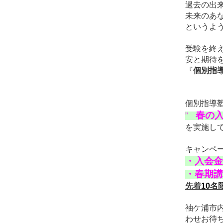
過去の出
未来のあ
というよ
受験を終
安と期待
『
個別指導
個別指導塾
春の
”
を実施し
キャンペ
・
入会金
・
春期講
先着
10
名
袖ケ浦市
わせお待