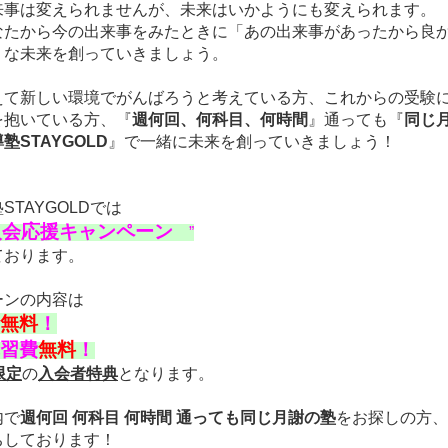
来事は変えられませんが、未来はいかようにも変えられます。
なたから今の出来事をみたときに「あの出来事があったから良
うな未来を創っていきましょう。
えて新しい環境でがんばろうと考えている方、これからの受験
を抱いている方、『
週何回、何科目、何時間
』通っても『
同じ
塾STAYGOLD
』で一緒に未来を創っていきましょう！
STAYGOLDでは
入会応援キャンペーン
”
ております。
ーンの内容は
無料
！
習費
無料
！
限定
の
入会者特典
となります。
内で
週何回 何科目 何時間 通っても同じ月謝の塾
をお探しの方、
ちしております！