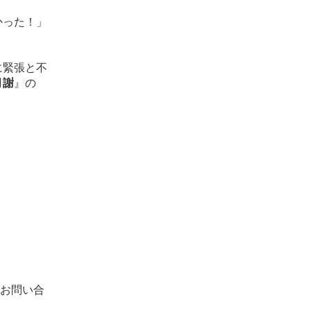
かった！」
に緊張と不
月謝
』
の
お問い合