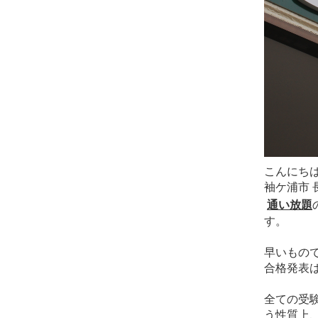
こんにち
袖ケ浦市 
通い放題
す。
早いもの
合格発表は
全ての受
う性質上