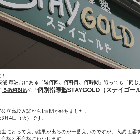
は！
長浦 蔵波台にある
『
週何回、何科目、何時間
』通っても
『
同じ
個別指導塾STAYGOLD（ステイゴー
の
５教科対応
の
『
で公立高校入試から1週間が経ちました。
3月4日（火）です。
験生にとって良い結果が出るのが一番良いのですが、入試は選
、合格と不合格にわかれます。