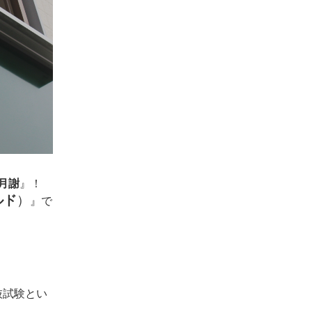
月謝
』！
ルド
）
』
で
抜試験とい