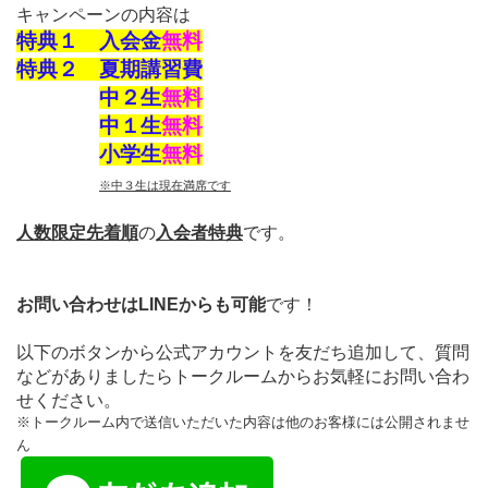
キャンペーンの内容は
特典１ 入会金
無料
特典２ 夏期講習費
中２生
無料
中１生
無料
小学生
無料
※中３生は現在満席です
人数限定先着順
の
入会者特典
です。
お問い合わせはLINEからも可能
です！
以下のボタンから公式アカウントを友だち追加して、質問
などがありましたらトークルームからお気軽にお問い合わ
せください。
※トークルーム内で送信いただいた内容は他のお客様には公開されませ
ん