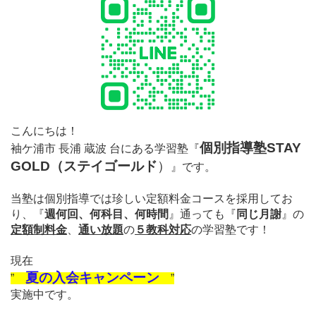
こんにちは！
個別指導塾STAY
袖ケ浦市 長浦 蔵波 台にある学習塾
『
GOLD（ステイゴールド
）
』
です。
当塾は個別指導では珍しい定額料金コースを採用してお
り、
『
週何回、何科目、何時間
』通っても
『
同じ月謝
』の
定額制料金
、
通い放題
の
５教科対応
の学習塾です！
現在
夏の入会キャンペーン
”
”
実施中です。