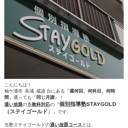
こんにちは！
袖ケ浦市 長浦 蔵波 台にある
『
週何回、何科目、何時
間
』通っても
『
同じ月謝
』！
個別指導塾STAYGOLD
通い放題
の
５教科対応
の
『
（ステイゴールド
）
』
です。
当塾ステイゴールドの
通い放題コース
とは、