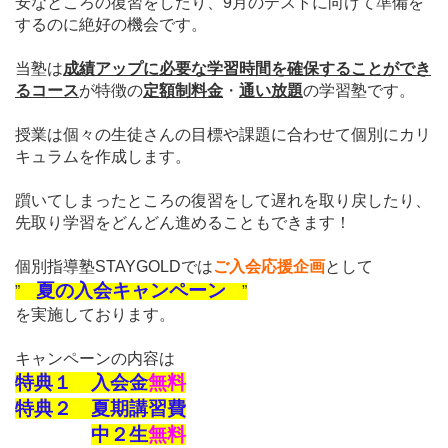
安なところの復習をしたり、9月のテストに向けて準備を
するのに絶好の機会です。
当塾は
成績アップに必要な学習時間を確保することができ
るコース
が特徴の
定額制料金
・
通い放題
の学習塾
です。
授業は個々の生徒さんの目標や課題に合わせて
個別にカリ
キュラムを作成します。
躓いてしまったところの復習をして遅れを取り戻したり、
先取り学習をどんどん進めることもできます！
個別指導塾STAYGOLDでは
ご入会応援企画
として
夏の入会キャンペーン
”
”
を実施しております。
キャンペーンの内容は
特典１ 入会金
無料
特典２ 夏期講習費
中２生
無料