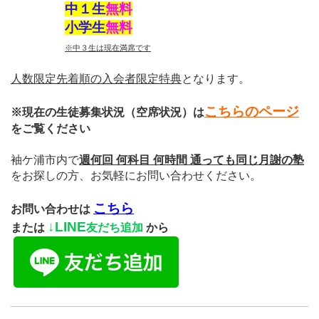
中１生
無料
小学生
無料
※中３生は現在満席です
人数限定先着順の入会者限定特典
となります。
こちらのページ
※現在の生徒募集状況（空席状況）は
をご覧ください
袖ケ浦市内で
週何回 何科目 何時間 通っても同じ月謝の塾
をお探しの方、お気軽にお問い合わせください。
こちら
お問い合わせは
↓
LINE
または
友だち追加
から