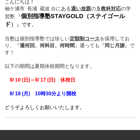
こんにちは！
袖ケ浦市 長浦 蔵波 台にある
通い放題
の
５教科対応
の学
個別指導塾STAYGOLD（ステイゴール
習塾
『
ド
）
』
です。
当塾は個別指導塾では珍しい
定額制コース
を採用してお
り、
『
週何回、何科目、何時間
』通っても
『
同じ月謝
』で
す！
以下の期間は夏期休校期間となります。
8/ 10 (日)～8/ 17
(日)
休校日
8/ 18 (月) 10時30分より開校
どうぞよろしくお願いいたします。