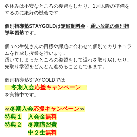
冬休みは不安なところの復習をしたり、1月以降の準備を
するのに絶好の機会です。
個別指導塾STAYGOLD
は
定額制料金
・
通い放題
の個別指
導学習塾
です。
個々の生徒さんの目標や課題に合わせて個別でカリキュラ
ムを作成し授業を行います。
躓いてしまったところの復習をして遅れを取り戻したり、
先取り学習をどんどん進めることもできます。
個別指導塾STAYGOLDでは
冬期入会
応援キャンペーン
”
”
を実施中です。
冬期入会
応援キャンペーン
≪
≫
特典１
入会金
無料
特典２
冬期講習費
中２
生
無料