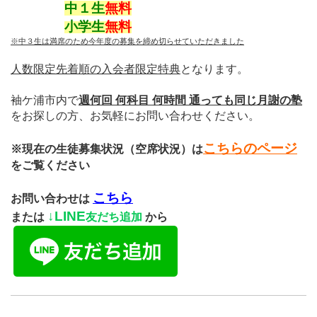
中１生
無料
小学生
無料
※中３生は満席のため今年度の募集を締め切らせていただきました
人数限定先着順の入会者限定特典
となります。
袖ケ浦市内で
週何回 何科目 何時間 通っても同じ月謝の塾
をお探しの方、お気軽にお問い合わせください。
こちらのページ
※現在の生徒募集状況（空席状況）は
をご覧ください
こちら
お問い合わせは
↓
LINE
または
友だち追加
から