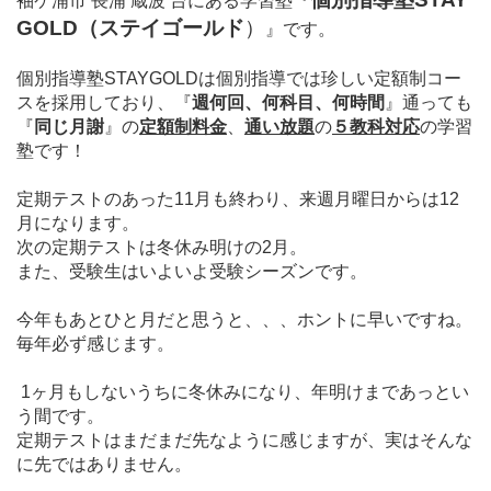
袖ケ浦市 長浦 蔵波 台にある学習塾
『
GOLD（ステイゴールド
）
』
です。
個別指導塾STAYGOLDは個別指導では珍しい定額制コー
スを採用しており、
『
週何回、何科目、何時間
』通っても
『
同じ月謝
』の
定額制料金
、
通い放題
の
５教科対応
の学習
塾です！
定期テストのあった11月も終わり、来週月曜日から
は12
月になります。
次の定期テストは冬休み明けの2月。
また、受験生はいよいよ受験シーズンです。
今年もあとひと月だと思うと、、、ホントに早いですね。
毎年必ず感じます。
1ヶ月もしないうちに冬休みになり、年明けまであっとい
う間です。
定期テストはまだまだ先なように感じますが、実はそんな
に先ではありません。