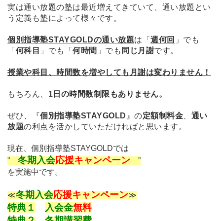
実は通い放題の塾は最近増えてきていて、
通い放題とい
う定義
も塾によって様々です。
個別指導塾STAYGOLDの
通
い放題
は
「
週何回
」でも
「
何科目
」でも「
何時間
」でも
同じ月謝
です。
授業や科目、時間数を増やしても月謝は変わりません！
もちろん、
1日の時間数制限もありません。
ぜひ、
『
個別指導塾STAYGOLD
』の
定額制料金
、
通い
放題
の利点を活かしていただければと思います。
現在、
個別指導塾STAYGOLDでは
冬期入会
応援キャンペーン
”
”
を実施中です。
冬期入会
応援キャンペーン
≪
≫
特典１
入会金
無料
特典２
冬期講習費