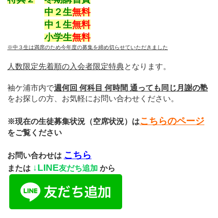
中２
生
無料
中１生
無料
小学生
無料
※中３生は満席のため今年度の募集を締め切らせていただきました
人数限定先着順の入会者限定特典
となります。
袖ケ浦市内で
週何回 何科目 何時間 通っても同じ月謝の塾
をお探しの方、お気軽にお問い合わせください。
こちらのページ
※現在の生徒募集状況（空席状況）は
をご覧ください
こちら
お問い合わせは
↓
LINE
または
友だち追加
から