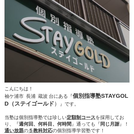
こんにちは！
個別指導塾STAYGOL
袖ケ浦市 長浦 蔵波 台にある
『
D（ステイゴールド
）
』
です。
当塾は個別指導塾では珍しい
定額制コース
を採用してお
り、
『
週何回、何科目、何時間
』通っても
『
同じ月謝
』！
通い放題
の
５教科対応
の個別指導学習塾です！