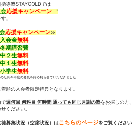
指導塾STAYGOLDでは
入会
応援キャンペーン
”
です。
会
応援キャンペーン
≫
入会金
無料
冬期講習費
中２
生
無料
中１生
無料
小学生
無料
席のため今年度の募集を締め切らせていただきました
先着順の入会者限定特典
となります。
内で
週何回 何科目 何時間 通っても同じ月謝の塾
をお探しの方、
わせください。
こちらのページ
生徒募集状況（空席状況）は
をご覧ください