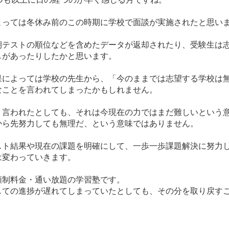
よっては冬休み前のこの時期に学校で面談が実施されたと思い
期テストの順位などを含めたデータが返却されたり、受験生は
しがあったりしたかと思います。
果によっては
学校の先生から、「今のままでは志望する学校は
なことを言われてしまったかもしれません。
う言われたとしても、
それは今現在の力ではまだ難しいという
から先努力しても無理だ、という
意味ではありません。
スト結果や現在の課題を明確にして
、一歩一歩課題解決に努力
は変わっていきます。
額制料金・通い放題の学習塾です。
しての進捗が遅れてしまっていたとしても、その分を取り戻す