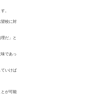
ます。
志望校に対
無理だ」と
意味であっ
していけば
ことが可能