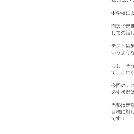
中学校に
面談で定
しての話
テスト結
いうよう
もし、そ
て、これ
今回のテ
必ず状況
当塾は定
目標に対
です！