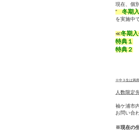
現在、
個別
冬期
”
を実施中
冬期入
≪
特典１
特典２
※中３生は満
人数限定
袖ケ浦市
お問い合
※現在の