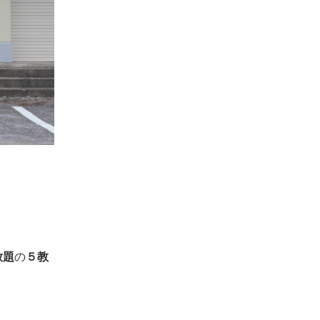
放題
の
５教