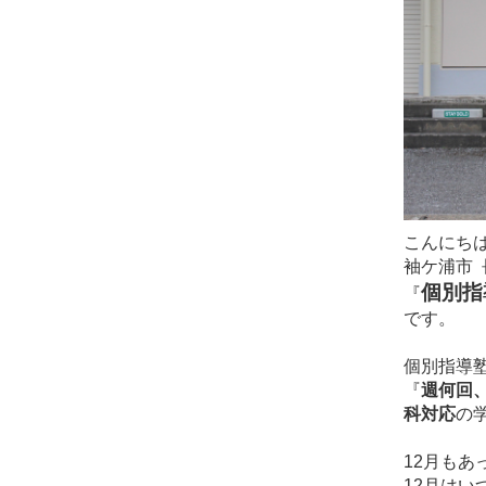
こんにち
袖ケ浦市 
個別指
『
です。
個別指導塾
『
週何回
科対応
の
12月もあ
12月は