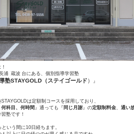
は！
長浦 蔵波 台にある、個別指導学習塾
導塾STAYGOLD（ステイゴールド
）
』
STAYGOLDは定額制コースを採用しており、
、何科目、何時間
』通っても『
同じ月謝
』の
定額制料金
、
通い
学習塾です！
っという間に10日経ちます。
いつも以上に日の経つのが早く感じる月ですね。