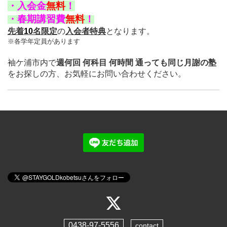
・
入会金
無料
！
・
春期講習費
無料
！
先着
10
名限定
の
入会者特典
となります。
※各学年定員があります
袖ケ浦市内で
週何回 何科目 何時間 通っても同じ月謝の塾
をお探しの方、
お気軽にお問い合わせください。
0438-97-5556
contact