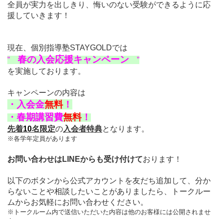
全員が実力を出しきり、悔いのない受験ができるように応
援していきます！
現在、個別指導塾STAYGOLDでは
春の入会応援キャンペーン
”
”
を実施しております。
キャンペーンの内容は
・
入会金
無料
！
・
春期講習費
無料
！
先着
10
名限定
の
入会者特典
となります。
※各学年定員があります
お問い合わせはLINEからも受け付けて
おります！
以下のボタンから公式アカウントを友だち追加して、分か
らないことや相談したいことがありましたら、トークルー
ムからお気軽にお問い合わせください。
※トークルーム内で送信いただいた内容は他のお客様には公開されませ