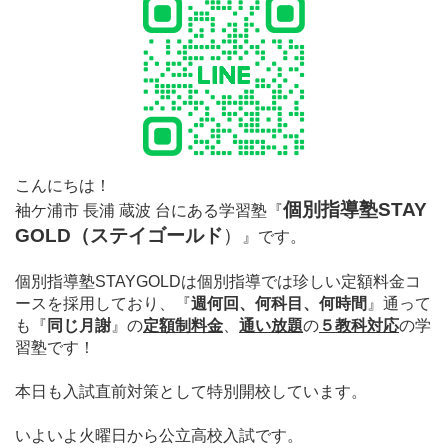
こんにちは！
個別指導塾STAY
袖ケ浦市 長浦 蔵波 台にある学習塾
『
GOLD（ステイゴールド
）
』
です。
個別指導塾STAYGOLDは個別指導では珍しい定額料金コ
ースを採用しており、
『
週何回、何科目、何時間
』通って
も
『
同じ月謝
』の
定額制料金
、
通い放題
の
５教科対応
の学
習塾です！
本日も入試直前対策として特別開校しています。
いよいよ火曜日から公立高校入試です。