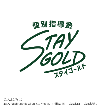
こんにちは！
袖ケ浦市 長浦 蔵波台にある
『
週何回、何科目、何時間
』