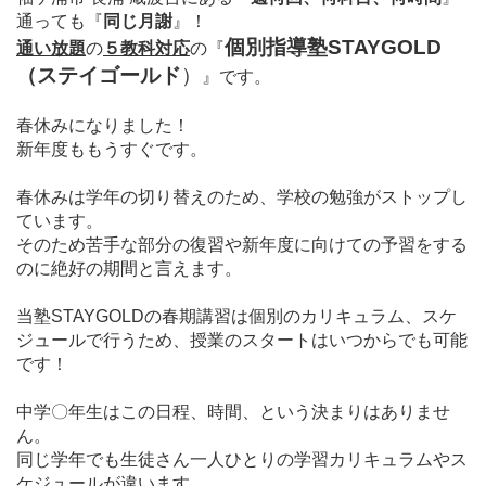
通っても
『
同じ月謝
』！
個別指導塾STAYGOLD
通い放題
の
５教科対応
の
『
（ステイゴールド
）
』
です。
春休みになりました！
新年度ももうすぐです。
春休みは学年の切り替えのため、学校の勉強がストップし
ています。
そのため苦手な部分の復習や新年度に向けての予習をする
のに絶好の期間と言えます。
当塾STAYGOLDの春期講習は個別のカリキュラム、スケ
ジュールで行うため、授業のスタートはいつからでも可能
です！
中学〇年生はこの日程、時間、という決まりはありませ
ん。
同じ学年でも生徒さん一人ひとりの学習カリキュラムやス
ケジュールが違います。