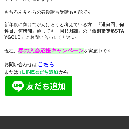
もちろん今からの春期講習受講も可能です！
新年度に向けて
がんばろうと考えている方、『
週何回、何
科目、何時間
』通っても『
同じ月謝
』
の
『
個別指導塾STA
YGOLD
』にお問い合わせください。
春の入会応援キャンペーン
現在、
を実施中です。
こちら
お問い合わせは
↓
LINE
または
友だち追加
から