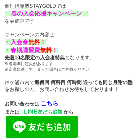
個別指導塾STAYGOLDでは
春の入会応援キャンペーン
”
”
を実施中です。
キャンペーンの内容は
・
入会金
無料
！
・
春期講習費
無料
！
先着
10
名限定
の
入会者特典
となります。
※各学年に定員があります
※定員に達してしまった場合はご容赦ください
袖ケ浦市内で
週何回 何科目 何時間 通っても同じ月謝の塾
をお探しの方、
お問い合わせお待ちしております！
こちら
お問い合わせは
↓
LINE
または
友だち追加
から