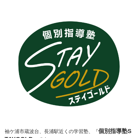
個別指導塾S
袖ケ浦市蔵波台、長浦駅近くの
学習塾、
『