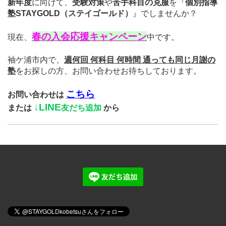
新年度
に向けて、
受験対策
や
苦手科目の克服
を
『
個別指導
塾STAYGOLD（ステイゴールド）
』
でしませんか？
春の入会応援キャンペーン
現在、
中です。
袖ケ浦市内で
、
週何回 何科目 何時間 通っても同じ月謝の
塾
をお探しの方、
お問い合わせお待ちしております。
こちら
お問い合わせは
↓
LINE
または
友だち追加
から