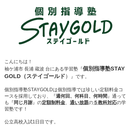
こんにちは！
個別指導塾STAY
袖ケ浦市 長浦 蔵波 台にある学習塾
『
GOLD（ステイゴールド
）
』
です。
個別指導塾STAYGOLDは個別指導では珍しい定額料金コ
ースを採用しており、
『
週何回、何科目、何時間
』通って
も
『
同じ月謝
』の
定額制料金
、
通い放題
の
５教科対応
の学
習塾です！
公立高校入試1日目です。