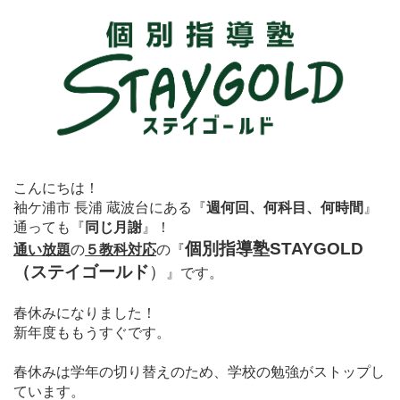
こんにちは！
袖ケ浦市 長浦 蔵波台にある
『
週何回、何科目、何時間
』
通っても
『
同じ月謝
』！
個別指導塾STAYGOLD
通い放題
の
５教科対応
の
『
（ステイゴールド
）
』
です。
春休みになりました！
新年度ももうすぐです。
春休みは学年の切り替えのため、学校の勉強がストップし
ています。